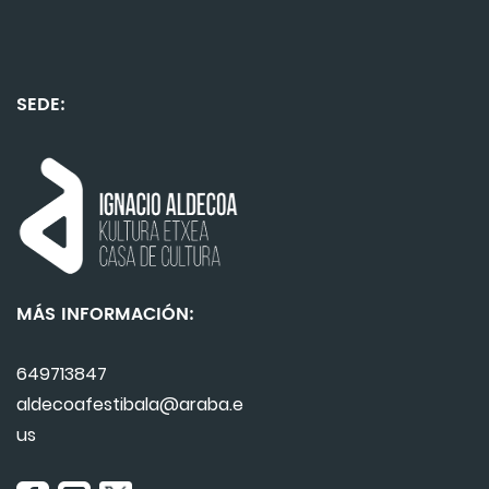
SEDE:
MÁS INFORMACIÓN:
649713847
aldecoafestibala@araba.e
us