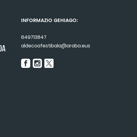
INFORMAZIO GEHIAGO:
649713847
aldecoafestibala@araba.eus