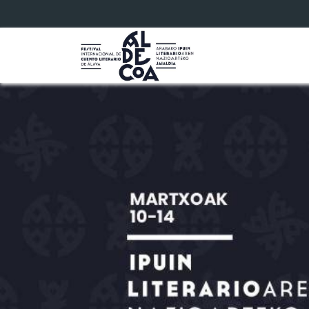
Eduki nagusira joan