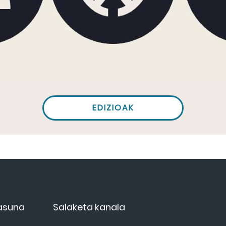
EDIZIOAK
tasuna
Salaketa kanala