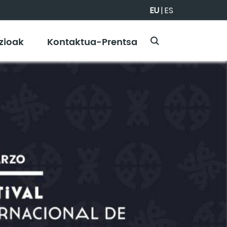
EU
|
ES
zioak
Kontaktua-Prentsa