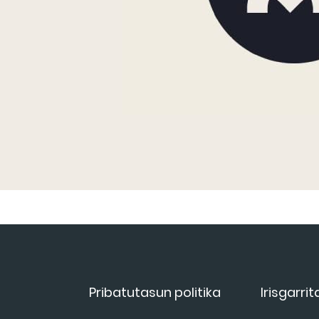
Pribatutasun politika
Irisgarri