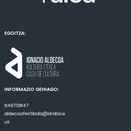
EGOITZA:
INFORMAZIO GEHIAGO:
649713847
aldecoafestibala@araba.e
us