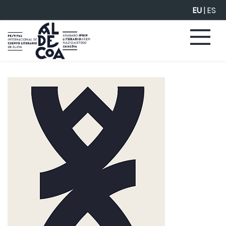
Eduki nagusira joan
EU
|
ES