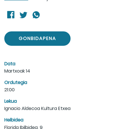
GONBIDAPENA
Data
Martxoak 14
Ordutegia
21:00
Lekua
Ignacio Aldecoa Kultura Etxea
Helbidea
Florida Ibilbidea, 9