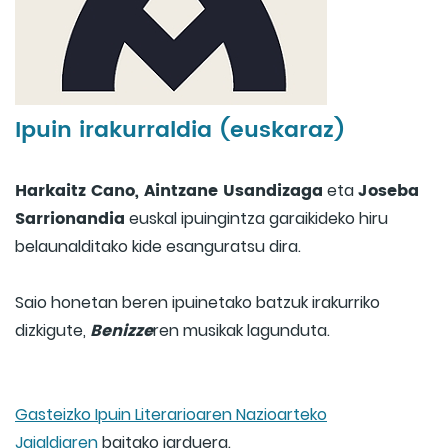
Ipuin irakurraldia (euskaraz)
Harkaitz Cano, Aintzane Usandizaga
Joseba
eta
Sarrionandia
euskal ipuingintza garaikideko hiru
belaunalditako kide esanguratsu dira.
Saio honetan beren ipuinetako batzuk irakurriko
Benizze
dizkigute,
ren musikak lagunduta.
Gasteizko Ipuin Literarioaren Nazioarteko
Jaialdiaren
baitako jarduera.