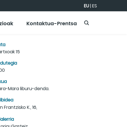
EU
|
ES
zioak
Kontaktua-Prentsa
ta
rtxoak 15
dutegia
:00
kua
ra-Mara liburu-denda.
lbidea
n Frantzisko K., 16,
alerria
toria-Gasteiz