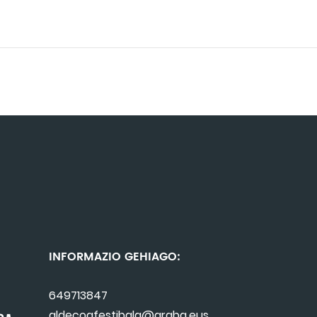
INFORMAZIO GEHIAGO:
649713847
aldecoafestibala@araba.eus