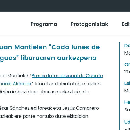
Programa
Protagonistak
Edi
uan Montielen “Cada lunes de
Da
Ma
guas” liburuaren aurkezpena
Or
13
uan Montielek “
Premio Internacional de Cuento
Le
gnacio Aldecoa
” literatura lehiaketaren azken
Ma
izioa irabazi duen liburua aurkeztuko du.
He
ésar Sánchez editoreak eta Jesús Camarero
Sa
azleak ere parte hartuko dute ekitaldian.
Ud
Vi