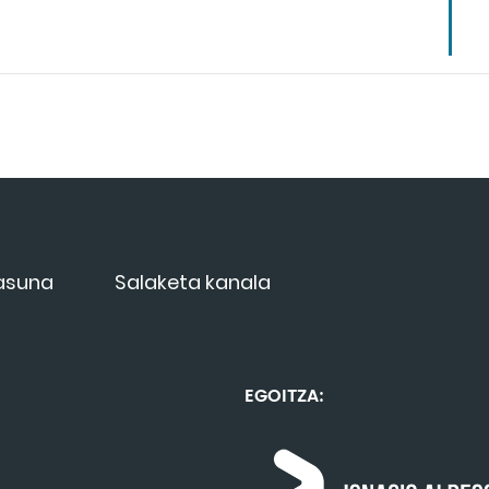
tasuna
Salaketa kanala
EGOITZA: