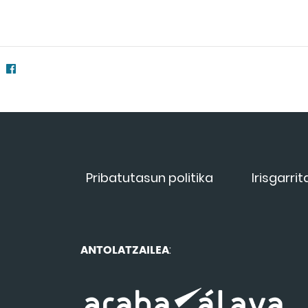
Pribatutasun politika
Irisgarri
ANTOLATZAILEA
: