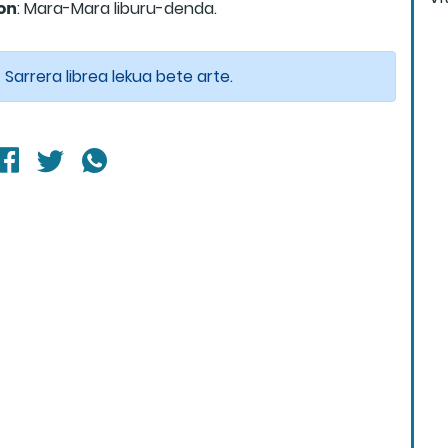
on
: Mara-Mara liburu-denda.
Sarrera librea lekua bete arte.