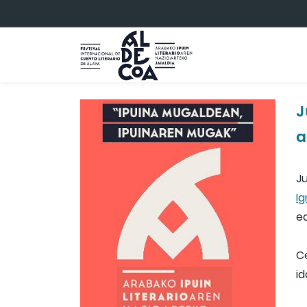
Eduki nagusira joan
J
a
J
I
ed
C
id