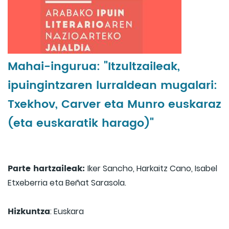
Mahai-ingurua: "Itzultzaileak,
ipuingintzaren lurraldean mugalari:
Txekhov, Carver eta Munro euskaraz
(eta euskaratik harago)"
Parte hartzaileak:
Iker Sancho, Harkaitz Cano, Isabel
Etxeberria eta Beñat Sarasola.
Hizkuntza
: Euskara