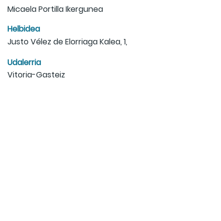
Micaela Portilla Ikergunea
Helbidea
Justo Vélez de Elorriaga Kalea, 1,
Udalerria
Vitoria-Gasteiz