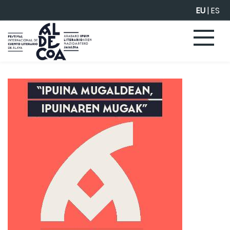
Eduki nagusira joan
EU
|
ES