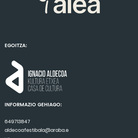
EGOITZA:
INFORMAZIO GEHIAGO:
649713847
aldecoafestibala@araba.e