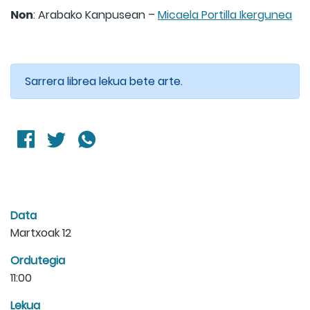
Non
: Arabako Kanpusean –
Micaela Portilla Ikergunea
Sarrera librea lekua bete arte.
Data
Martxoak 12
Ordutegia
11:00
Lekua