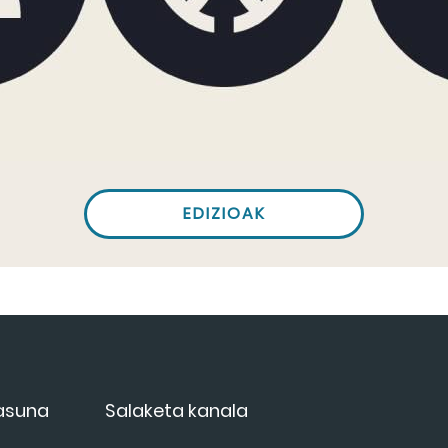
EDIZIOAK
tasuna
Salaketa kanala