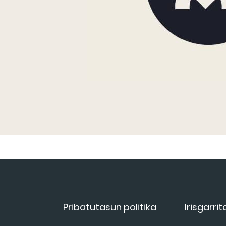
Pribatutasun politika
Irisgarri