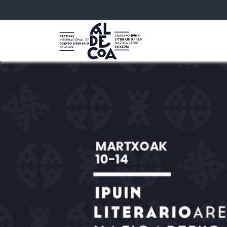
Eduki nagusira joan