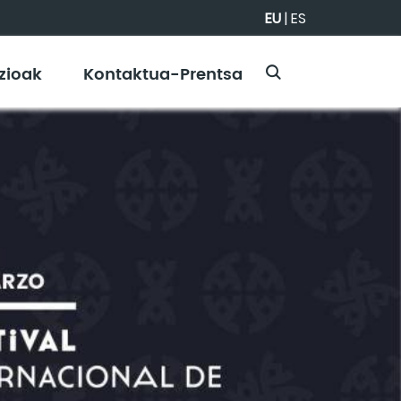
EU
|
ES
zioak
Kontaktua-Prentsa