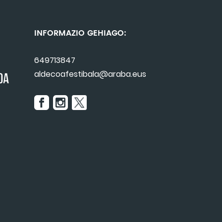
INFORMAZIO GEHIAGO:
649713847
aldecoafestibala@araba.eus